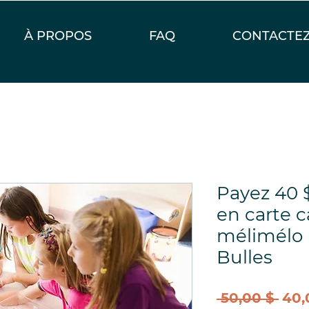
À PROPOS
FAQ
CONTACTE
Payez 40 
en carte c
mélimélo |
Bulles
Prix
 50,00 $ 
40,