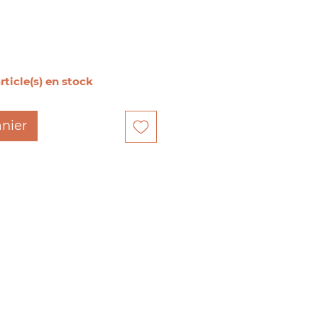
inal
promotionnel
article(s) en stock
anier